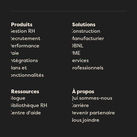
Produits
Solutions
Gestion RH
Construction
Recrutement
Manufacturier
Performance
OBNL
Paie
PME
Intégrations
Services
Plans et
professionnels
fonctionnalités
Ressources
À propos
Blogue
Qui sommes-nous
Bibliothèque RH
Carrière
Centre d'aide
Devenir partenaire
Nous joindre