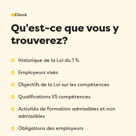
Ebook
Qu'est-ce que vous y
trouverez?
Historique de la Loi du 1 %
Employeurs visés
Objectifs de la Loi sur les compétences
Remplissez ce formulaire pour réserver
Qualifications VS compétences
votre démo personnalisée!
Activités de formation admissibles et non
Email
*
admissibles
Obligations des employeurs
Remplissez ce formulaire pour réserver
Prénom
*