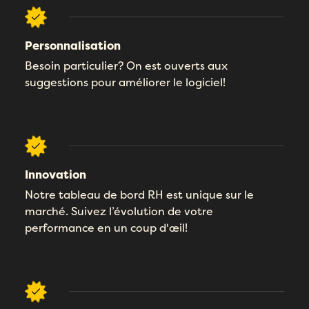
Email
*
Personnalisation
Besoin particulier? On est ouverts aux
Remplissez ce formulaire pour réserver
Prénom
*
votre place!
suggestions pour améliorer le logiciel!
Remplissez le formulaire ci-dessous
pour obtenir votre audit personnalisé!
Email
*
Nom
*
Email
*
Prénom
*
Téléphone
*
Prénom
*
Innovation
Notre tableau de bord RH est unique sur le
Nom
*
Compagnie
*
marché. Suivez l’évolution de votre
Nom
*
performance en un coup d'œil!
Téléphone
*
Pays
*
Téléphone
*
Quel produit Folks vous intéresse le plus?
*
Nombre d'employés
*
Compagnie
*