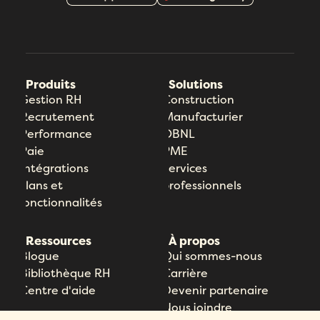
Produits
Solutions
Gestion RH
Construction
Recrutement
Manufacturier
Performance
OBNL
Paie
PME
Intégrations
Services
Plans et
professionnels
fonctionnalités
Ressources
À propos
Blogue
Qui sommes-nous
Bibliothèque RH
Carrière
Centre d'aide
Devenir partenaire
Nous joindre