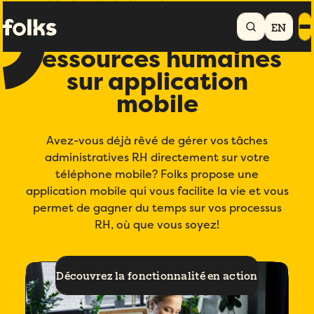
Accueil
Gestion RH
Application mobile
EN
Gestion des
ressources humaines
sur application
mobile
Avez-vous déjà rêvé de gérer vos tâches
administratives RH directement sur votre
téléphone mobile? Folks propose une
application mobile qui vous facilite la vie et vous
permet de gagner du temps sur vos processus
RH, où que vous soyez!
Découvrez la fonctionnalité en action