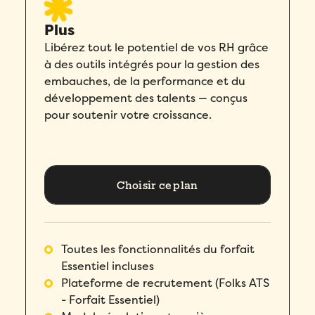
Pays
*
Dans quelle langue voulez-vous la démonstration?
*
Pays
*
Plus
Libérez tout le potentiel de vos RH grâce
Nombre d'employés
*
Message
*
à des outils intégrés pour la gestion des
Nombre d'employés
*
embauches, de la performance et du
Veuillez saisir un nombre supérieur ou
développement des talents — conçus
égal à
0
.
Veuillez saisir un nombre supérieur ou
pour soutenir votre croissance.
égal à
0
.
Comment avez-vous entendu parler de Folks?
*
Comment avez-vous entendu parler de Folks?
*
J’accepte la
Politique de
Choisir ce plan
confidentialité
de Folks.
J’accepte la
Politique de
confidentialité
de Folks.
Comment avez-vous entendu parler de Folks?
*
Toutes les fonctionnalités du forfait
J’accepte la
Politique de
Essentiel incluses
confidentialité
de Folks.
Plateforme de recrutement (Folks ATS
- Forfait Essentiel)