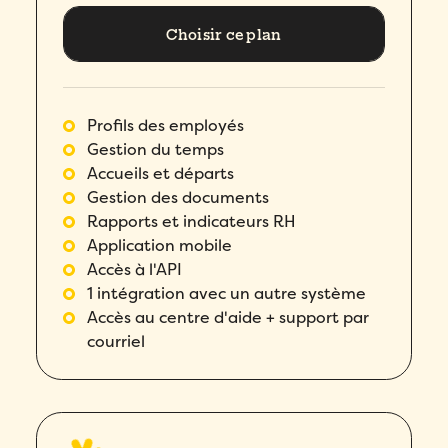
Choisir ce plan
Remplissez ce formulaire pour réserver
Prénom
*
votre place!
Remplissez le formulaire ci-dessous
pour obtenir votre audit personnalisé!
Email
*
Nom
*
Profils des employés
Email
*
Gestion du temps
Prénom
*
Accueils et départs
Téléphone
*
Gestion des documents
Prénom
*
Rapports et indicateurs RH
Nom
*
Compagnie
*
Application mobile
Nom
*
Accès à l'API
1 intégration avec un autre système
Téléphone
*
Pays
*
Accès au centre d'aide + support par
Téléphone
*
courriel
Quel produit Folks vous intéresse le plus?
*
Nombre d'employés
*
Compagnie
*
Veuillez saisir un nombre supérieur ou
Compagnie
*
égal à
0
.