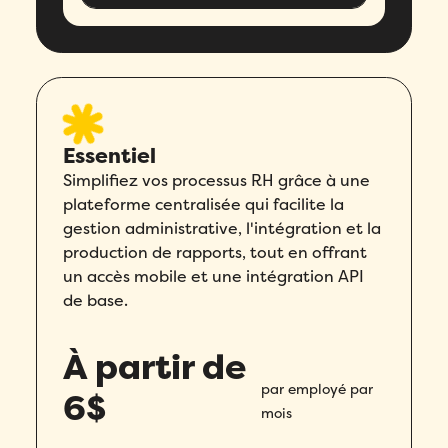
Essentiel
Simplifiez vos processus RH grâce à une
plateforme centralisée qui facilite la
gestion administrative, l'intégration et la
production de rapports, tout en offrant
un accès mobile et une intégration API
de base.
À partir de
Remplissez ce formulaire pour réserver
par employé par
6$
votre démo personnalisée!
mois
Email
*