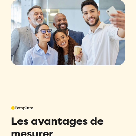
Template
Les avantages de
Remplissez ce formulaire pour réserver
votre démo personnalisée!
mesurer