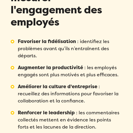
Email
*
l'engagement des
employés
Remplissez ce formulaire pour réserver
Prénom
*
votre place!
Remplissez le formulaire ci-dessous
pour obtenir votre audit personnalisé!
Email
*
Favoriser la fidélisation
: identifiez les
Nom
*
problèmes avant qu’ils n’entraînent des
Email
*
départs.
Prénom
*
Téléphone
*
Augmenter la productivité
: les employés
Prénom
*
engagés sont plus motivés et plus efficaces.
Nom
*
Compagnie
*
Améliorer la culture d’entreprise
:
Nom
*
recueillez des informations pour favoriser la
Téléphone
*
Pays
*
collaboration et la confiance.
Téléphone
*
Renforcer le leadership
: les commentaires
Quel produit Folks vous intéresse le plus?
*
Nombre d'employés
*
collectés mettent en évidence les points
Compagnie
*
forts et les lacunes de la direction.
Veuillez saisir un nombre supérieur ou
Compagnie
*