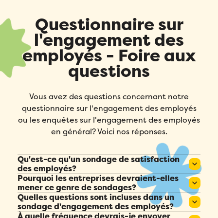
Questionnaire sur
l'engagement des
employés - Foire aux
questions
Vous avez des questions concernant notre
questionnaire sur l'engagement des employés
ou les enquêtes sur l'engagement des employés
en général? Voici nos réponses.
Qu'est-ce qu'un sondage de satisfaction
des employés?
Pourquoi les entreprises devraient-elles
Il s’agit d’un questionnaire conçu pour mesurer
mener ce genre de sondages?
le niveau d’engagement et de motivation des
Quelles questions sont incluses dans un
Ils fournissent des informations sur la culture
employés au travail.
sondage d'engagement des employés?
d’entreprise, mettent en évidence les domaines
À quelle fréquence devrais-je envoyer
Les questions types portent sur la satisfaction