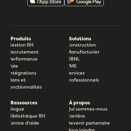
Produits
Solutions
Gestion RH
Construction
Recrutement
Manufacturier
Performance
OBNL
Paie
PME
Intégrations
Services
Plans et
professionnels
fonctionnalités
Ressources
À propos
Blogue
Qui sommes-nous
Bibliothèque RH
Carrière
Centre d'aide
Devenir partenaire
Nous joindre