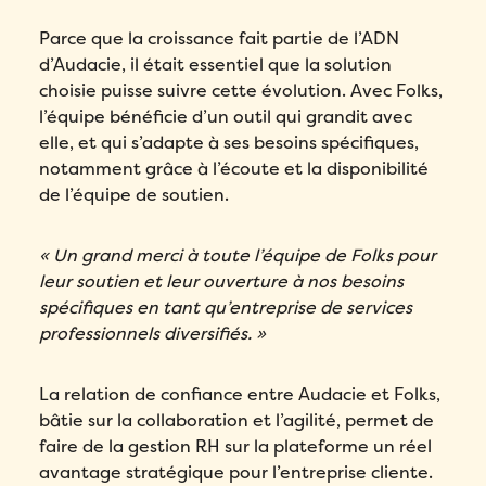
Parce que la croissance fait partie de l’ADN
d’Audacie, il était essentiel que la solution
choisie puisse suivre cette évolution. Avec Folks,
l’équipe bénéficie d’un outil qui grandit avec
Remplissez ce formulaire pour réserver
elle, et qui s’adapte à ses besoins spécifiques,
votre démo personnalisée!
notamment grâce à l’écoute et la disponibilité
de l’équipe de soutien.
Email
*
« Un grand merci à toute l’équipe de Folks pour
Remplissez ce formulaire pour réserver
Prénom
*
leur soutien et leur ouverture à nos besoins
votre place!
Remplissez le formulaire ci-dessous
spécifiques en tant qu’entreprise de services
pour obtenir votre audit personnalisé!
Email
*
professionnels diversifiés. »
Nom
*
Email
*
La relation de confiance entre Audacie et Folks,
Prénom
*
Téléphone
*
bâtie sur la collaboration et l’agilité, permet de
Prénom
*
faire de la gestion RH sur la plateforme un réel
Nom
*
avantage stratégique pour l’entreprise cliente.
Compagnie
*