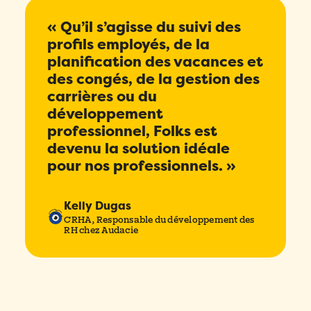
confidentialité
de Folks.
J’accepte la
Politique de
« Qu’il s’agisse du suivi des
confidentialité
de Folks.
Comment avez-vous entendu parler de Folks?
*
profils employés, de la
Envoyer
planification des vacances et
Envoyer
des congés, de la gestion des
J’accepte la
Politique de
carrières ou du
confidentialité
de Folks.
développement
professionnel, Folks est
Envoyer
devenu la solution idéale
pour nos professionnels. »
Kelly Dugas
CRHA, Responsable du développement des
RH chez Audacie