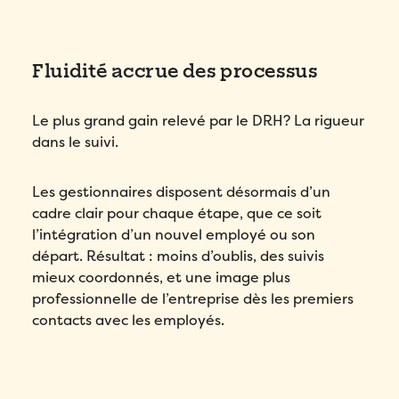
Remplissez ce formulaire pour réserver
Prénom
*
votre place!
Fluidité accrue des processus
Remplissez le formulaire ci-dessous
pour obtenir votre audit personnalisé!
Email
*
Nom
*
Le plus grand gain relevé par le DRH? La rigueur
Email
*
dans le suivi.
Prénom
*
Téléphone
*
Prénom
*
Les gestionnaires disposent désormais d’un
Nom
*
cadre clair pour chaque étape, que ce soit
Compagnie
*
l’intégration d’un nouvel employé ou son
Nom
*
départ. Résultat : moins d’oublis, des suivis
Téléphone
*
Pays
*
mieux coordonnés, et une image plus
Téléphone
*
professionnelle de l’entreprise dès les premiers
contacts avec les employés.
Quel produit Folks vous intéresse le plus?
*
Nombre d'employés
*
Compagnie
*
Veuillez saisir un nombre supérieur ou
Compagnie
*
égal à
0
.