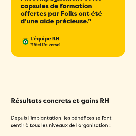
capsules de formation
offertes par Folks ont été
d'une aide précieuse.”
L'équipe RH
Hôtel Universel
Résultats concrets et gains RH
Remplissez ce formulaire pour réserver
Depuis l’implantation, les bénéfices se font
votre démo personnalisée!
sentir à tous les niveaux de l’organisation :
Email
*