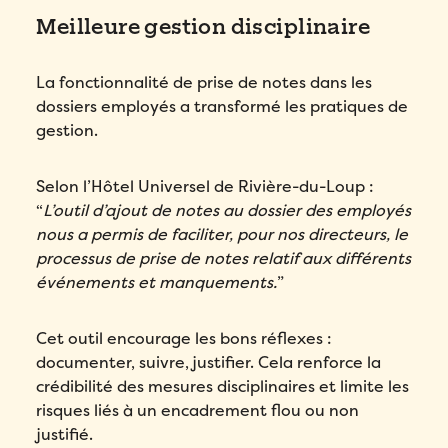
Pays
*
Meilleure gestion disciplinaire
Dans quelle langue voulez-vous la démonstration?
*
Pays
*
Nombre d'employés
*
La fonctionnalité de prise de notes dans les
Message
*
Nombre d'employés
*
dossiers employés a transformé les pratiques de
Veuillez saisir un nombre supérieur ou
gestion.
égal à
0
.
Veuillez saisir un nombre supérieur ou
égal à
0
.
Comment avez-vous entendu parler de Folks?
*
Selon l’Hôtel Universel de Rivière-du-Loup :
Comment avez-vous entendu parler de Folks?
*
“
L’outil d’ajout de notes au dossier des employés
nous a permis de faciliter, pour nos directeurs, le
J’accepte la
Politique de
processus de prise de notes relatif aux différents
confidentialité
de Folks.
J’accepte la
Politique de
événements et manquements.
”
confidentialité
de Folks.
Comment avez-vous entendu parler de Folks?
*
Cet outil encourage les bons réflexes :
documenter, suivre, justifier. Cela renforce la
J’accepte la
Politique de
crédibilité des mesures disciplinaires et limite les
confidentialité
de Folks.
risques liés à un encadrement flou ou non
justifié.