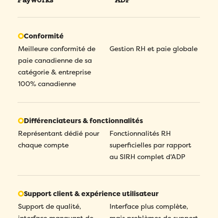
votre démo personnalisée!
Email
*
Conformité
Meilleure conformité de
Gestion RH et paie globale
Remplissez ce formulaire pour réserver
Prénom
*
paie canadienne de sa
votre place!
catégorie & entreprise
Remplissez le formulaire ci-dessous
pour obtenir votre audit personnalisé!
100% canadienne
Email
*
Nom
*
Email
*
Prénom
*
Téléphone
*
Différenciateurs & fonctionnalités
Prénom
*
Représentant dédié pour
Fonctionnalités RH
chaque compte
superficielles par rapport
Nom
*
Compagnie
*
au SIRH complet d'ADP
Nom
*
Téléphone
*
Pays
*
Téléphone
*
Support client & expérience utilisateur
Support de qualité,
Interface plus complète,
Quel produit Folks vous intéresse le plus?
*
Nombre d'employés
*