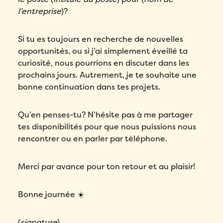
votre démo personnalisée!
l’entreprise
)?
Email
*
Si tu es toujours en recherche de nouvelles
opportunités, ou si j’ai simplement éveillé ta
Remplissez ce formulaire pour réserver
Prénom
*
votre place!
curiosité, nous pourrions en discuter dans les
Remplissez le formulaire ci-dessous
prochains jours. Autrement, je te souhaite une
pour obtenir votre audit personnalisé!
Email
*
Nom
*
bonne continuation dans tes projets.
Email
*
Prénom
*
Qu’en penses-tu? N’hésite pas à me partager
Téléphone
*
tes disponibilités pour que nous puissions nous
Prénom
*
rencontrer ou en parler par téléphone.
Nom
*
Compagnie
*
Nom
*
Merci par avance pour ton retour et au plaisir!
Téléphone
*
Pays
*
Téléphone
*
Bonne journée ☀️
Quel produit Folks vous intéresse le plus?
*
Nombre d'employés
*
(
signature
)
Compagnie
*