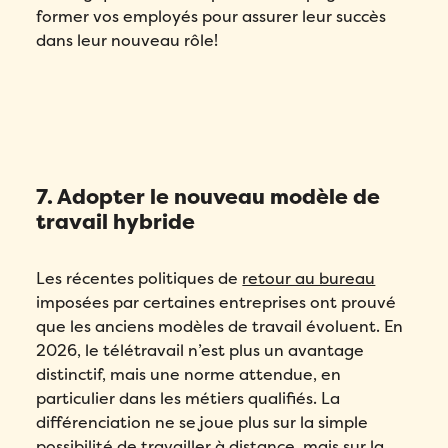
J’accepte la
Politique de
former vos employés pour assurer leur succès
confidentialité
de Folks.
dans leur nouveau rôle!
J’accepte la
Politique de
confidentialité
de Folks.
Comment avez-vous entendu parler de Folks?
*
J’accepte la
Politique de
confidentialité
de Folks.
7. Adopter le nouveau modèle de
travail hybride
Les récentes politiques de
retour au bureau
imposées par certaines entreprises ont prouvé
que les anciens modèles de travail évoluent. En
2026, le télétravail n’est plus un avantage
distinctif, mais une norme attendue, en
particulier dans les métiers qualifiés. La
différenciation ne se joue plus sur la simple
possibilité de travailler à distance, mais sur la