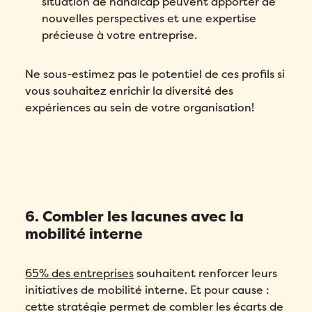
situation de handicap peuvent apporter de
nouvelles perspectives et une expertise
précieuse à votre entreprise.
Ne sous-estimez pas le potentiel de ces profils si
vous souhaitez enrichir la diversité des
Remplissez ce formulaire pour réserver
expériences au sein de votre organisation!
votre démo personnalisée!
Email
*
Remplissez ce formulaire pour réserver
Prénom
*
votre place!
Remplissez le formulaire ci-dessous
6. Combler les lacunes avec la
pour obtenir votre audit personnalisé!
Email
*
mobilité interne
Nom
*
Email
*
Prénom
*
65% des entreprises
souhaitent renforcer leurs
Téléphone
*
initiatives de mobilité interne. Et pour cause :
Prénom
*
cette stratégie permet de combler les écarts de
Nom
*