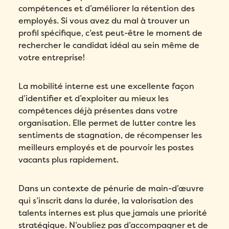
Compagnie
*
compétences et d’améliorer la rétention des
Nom
*
employés. Si vous avez du mal à trouver un
profil spécifique, c’est peut-être le moment de
Téléphone
*
Pays
*
rechercher le candidat idéal au sein même de
Téléphone
*
votre entreprise!
Quel produit Folks vous intéresse le plus?
*
Nombre d'employés
*
Compagnie
*
La mobilité interne est une excellente façon
Veuillez saisir un nombre supérieur ou
d’identifier et d’exploiter au mieux les
Compagnie
*
égal à
0
.
compétences déjà présentes dans votre
Pays
*
Dans quelle langue voulez-vous la démonstration?
organisation. Elle permet de lutter contre les
*
Pays
*
sentiments de stagnation, de récompenser les
Nombre d'employés
*
meilleurs employés et de pourvoir les postes
Message
*
vacants plus rapidement.
Nombre d'employés
*
Veuillez saisir un nombre supérieur ou
égal à
0
.
Dans un contexte de pénurie de main-d’œuvre
Veuillez saisir un nombre supérieur ou
égal à
0
.
Comment avez-vous entendu parler de Folks?
*
qui s’inscrit dans la durée, la valorisation des
talents internes est plus que jamais une priorité
Comment avez-vous entendu parler de Folks?
*
stratégique. N’oubliez pas d’accompagner et de