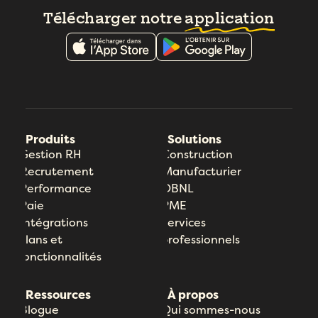
Télécharger notre
application
Produits
Solutions
Gestion RH
Construction
Recrutement
Manufacturier
Performance
OBNL
Paie
PME
Intégrations
Services
Plans et
professionnels
fonctionnalités
Ressources
À propos
Blogue
Qui sommes-nous