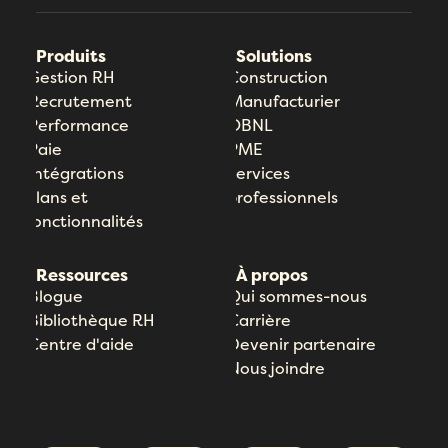
Produits
Solutions
Gestion RH
Construction
Recrutement
Manufacturier
Performance
OBNL
Paie
PME
Intégrations
Services
Plans et
professionnels
fonctionnalités
Ressources
À propos
Blogue
Qui sommes-nous
Bibliothèque RH
Carrière
Centre d'aide
Devenir partenaire
Nous joindre