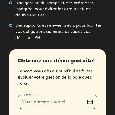
Une gestion du temps et des présences
intégrée, pour éviter les erreurs et les
doubles saisies;
Des rapports et relevés précis, pour faciliter
vos obligations administratives et vos
décisions RH.
Obtenez une démo gratuite!
Lancez-vous dès aujourd’hui et faites
évoluer votre gestion de la paie avec
Remplissez ce formulaire pour réserver
votre démo personnalisée!
Folks!
Email
*
Email
*
Remplissez ce formulaire pour réserver
Prénom
*
votre place!