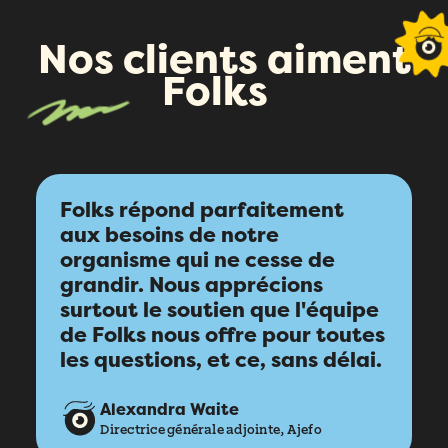
Téléphone
*
Prénom
*
Nos clients aiment
Nom
*
Compagnie
*
Folks
Nom
*
Téléphone
*
Pays
*
Téléphone
*
Quel produit Folks vous intéresse le plus?
*
Nombre d'employés
*
Folks répond parfaitement
Compagnie
*
aux besoins de notre
Veuillez saisir un nombre supérieur ou
Compagnie
*
organisme qui ne cesse de
égal à
0
.
Pays
*
grandir. Nous apprécions
Dans quelle langue voulez-vous la démonstration?
*
surtout le soutien que l'équipe
Pays
*
de Folks nous offre pour toutes
Nombre d'employés
*
les questions, et ce, sans délai.
Message
*
Nombre d'employés
*
Veuillez saisir un nombre supérieur ou
Alexandra Waite
égal à
0
.
Veuillez saisir un nombre supérieur ou
Directrice générale adjointe, Ajefo
égal à
0
.
Comment avez-vous entendu parler de Folks?
*