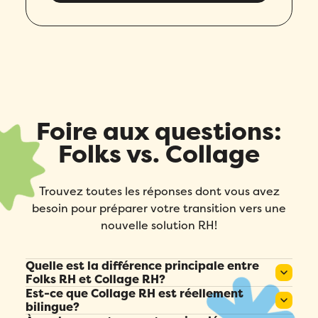
Foire aux questions:
Folks vs. Collage
Trouvez toutes les réponses dont vous avez
besoin pour préparer votre transition vers une
nouvelle solution RH!
Quelle est la différence principale entre
Folks RH et Collage RH?
Est-ce que Collage RH est réellement
Collage RH est un excellent outil de départ pour
bilingue?
les petites équipes canadiennes : simple,