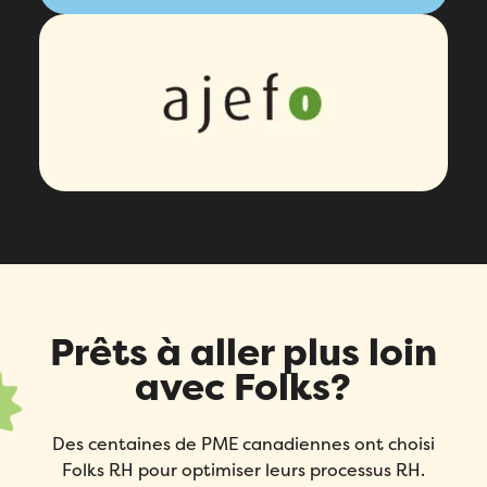
Comment avez-vous entendu parler de Folks?
*
J’accepte la
Politique de
confidentialité
de Folks.
J’accepte la
Politique de
confidentialité
de Folks.
Comment avez-vous entendu parler de Folks?
*
J’accepte la
Politique de
confidentialité
de Folks.
Prêts à aller plus loin
avec Folks?
Des centaines de PME canadiennes ont choisi
Folks RH pour optimiser leurs processus RH.