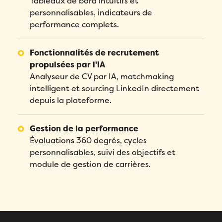
Tableaux de bord intuitifs et
personnalisables, indicateurs de
performance complets.
Fonctionnalités de recrutement
propulsées par l'IA
Analyseur de CV par IA, matchmaking
intelligent et sourcing LinkedIn directement
depuis la plateforme.
Remplissez ce formulaire pour réserver
votre démo personnalisée!
Gestion de la performance
Email
*
Évaluations 360 degrés, cycles
personnalisables, suivi des objectifs et
Remplissez ce formulaire pour réserver
Prénom
*
module de gestion de carrières.
votre place!
Remplissez le formulaire ci-dessous
pour obtenir votre audit personnalisé!
Email
*
Nom
*
Email
*
Prénom
*