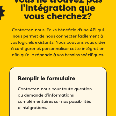
Email
*
l'intégration que
Prénom
*
Téléphone
*
vous cherchez?
Prénom
*
Nom
*
Compagnie
*
Contactez-nous! Folks bénéficie d'une API qui
Nom
*
nous permet de nous connecter facilement à
vos logiciels existants. Nous pouvons vous aider
Téléphone
*
Pays
*
à configurer et personnaliser cette intégration
Téléphone
*
afin qu'elle réponde à vos besoins spécifiques.
Quel produit Folks vous intéresse le plus?
*
Nombre d'employés
*
Compagnie
*
Veuillez saisir un nombre supérieur ou
Compagnie
*
Remplir le formulaire
égal à
0
.
Pays
*
Dans quelle langue voulez-vous la démonstration?
Contactez-nous pour toute question
*
Pays
*
ou demande d’informations
Nombre d'employés
*
complémentaires sur nos possibilités
Message
*
d’intégrations.
Nombre d'employés
*
Veuillez saisir un nombre supérieur ou