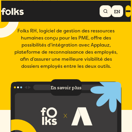
Accueil
Produits
Intégrations
Applauz
EN
Folks + Applauz
Folks RH, logiciel de gestion des ressources
humaines conçu pour les PME, offre des
possibilités d’intégration avec Applauz,
plateforme de reconnaissance des employés,
afin d’assurer une meilleure visibilité des
dossiers employés entre les deux outils.
En savoir plus
4.7/5
basé sur + de 200 avis