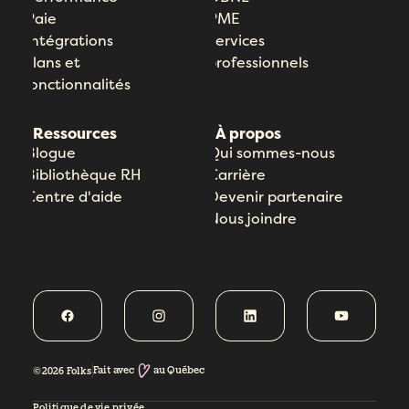
Paie
PME
Intégrations
Services
Plans et
professionnels
fonctionnalités
Ressources
À propos
Blogue
Qui sommes-nous
Bibliothèque RH
Carrière
Centre d'aide
Devenir partenaire
Nous joindre
Fait avec
au Québec
©2026 Folks
Politique de vie privée