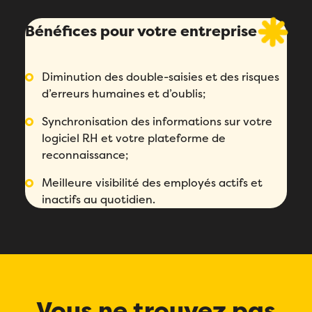
Bénéfices pour votre entreprise
Diminution des double-saisies et des risques
d’erreurs humaines et d’oublis;
Synchronisation des informations sur votre
logiciel RH et votre plateforme de
reconnaissance;
Remplissez ce formulaire pour réserver
Meilleure visibilité des employés actifs et
votre démo personnalisée!
inactifs au quotidien.
Email
*
Remplissez ce formulaire pour réserver
Prénom
*
votre place!
Remplissez le formulaire ci-dessous
pour obtenir votre audit personnalisé!
Email
*
Vous ne trouvez pas
Nom
*