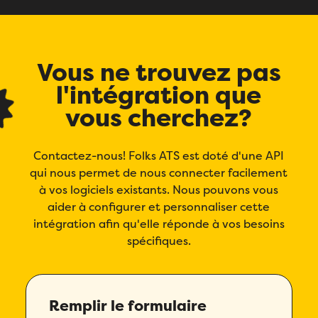
Remplissez ce formulaire pour réserver
Prénom
*
votre place!
Remplissez le formulaire ci-dessous
pour obtenir votre audit personnalisé!
Email
*
Nom
*
Vous ne trouvez pas
Email
*
l'intégration que
Prénom
*
Téléphone
*
vous cherchez?
Prénom
*
Nom
*
Compagnie
*
Contactez-nous! Folks ATS est doté d'une API
Nom
*
qui nous permet de nous connecter facilement
Téléphone
*
Pays
*
à vos logiciels existants. Nous pouvons vous
Téléphone
*
aider à configurer et personnaliser cette
Quel produit Folks vous intéresse le plus?
*
intégration afin qu'elle réponde à vos besoins
Nombre d'employés
*
spécifiques.
Compagnie
*
Veuillez saisir un nombre supérieur ou
Compagnie
*
égal à
0
.
Pays
*
Dans quelle langue voulez-vous la démonstration?
Remplir le formulaire
*
Pays
*