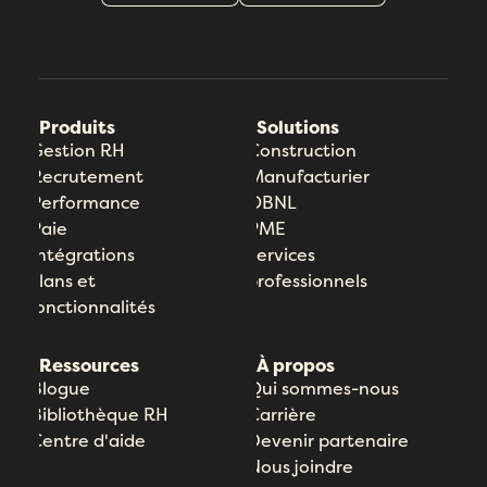
Produits
Solutions
Gestion RH
Construction
Recrutement
Manufacturier
Performance
OBNL
Paie
PME
Intégrations
Services
Plans et
professionnels
fonctionnalités
Ressources
À propos
Blogue
Qui sommes-nous
Bibliothèque RH
Carrière
Centre d'aide
Devenir partenaire
Nous joindre