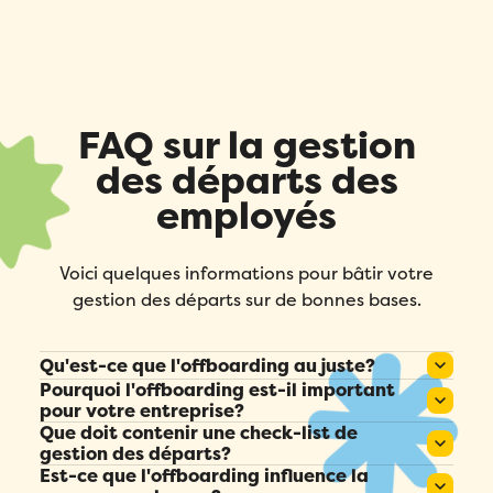
Remplissez ce formulaire pour réserver
Prénom
*
votre place!
Remplissez le formulaire ci-dessous
pour obtenir votre audit personnalisé!
Email
*
Nom
*
FAQ sur la gestion
Email
*
des départs des
Prénom
*
Téléphone
*
employés
Prénom
*
Nom
*
Compagnie
*
Voici quelques informations pour bâtir votre
Nom
*
gestion des départs sur de bonnes bases.
Téléphone
*
Pays
*
Téléphone
*
Qu'est-ce que l'offboarding au juste?
Pourquoi l'offboarding est-il important
Il s’agit de la gestion du départ d’un employé,
Quel produit Folks vous intéresse le plus?
*
Nombre d'employés
*
pour votre entreprise?
incluant les aspects administratifs, techniques
Compagnie
*
Que doit contenir une check-list de
Il protège les actifs de l’entreprise, conserve le
et RH.
gestion des départs?
savoir-faire et favorise une bonne réputation
Veuillez saisir un nombre supérieur ou
Compagnie
*
Est-ce que l'offboarding influence la
Des tâches comme la documentation, la
égal à
0
.
auprès des anciens employés.