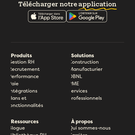
Télécharger notre
application
Produits
Solutions
Gestion RH
Construction
Recrutement
Manufacturier
Performance
OBNL
Paie
PME
Intégrations
Services
Plans et
professionnels
fonctionnalités
Ressources
À propos
Blogue
Qui sommes-nous