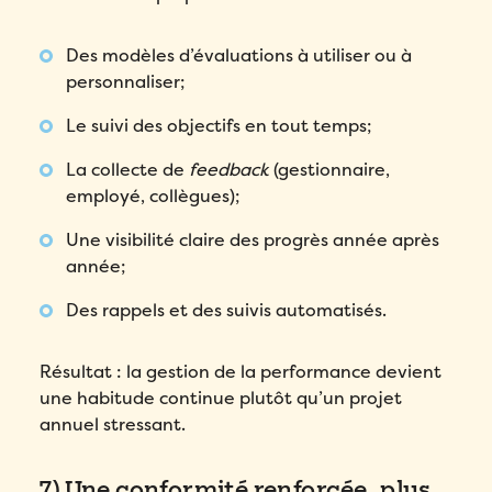
Compagnie
*
Veuillez saisir un nombre supérieur ou
Compagnie
*
Des modèles d’évaluations à utiliser ou à
égal à
0
.
personnaliser;
Pays
*
Dans quelle langue voulez-vous la démonstration?
*
Pays
*
Le suivi des objectifs en tout temps;
Nombre d'employés
*
La collecte de
feedback
(gestionnaire,
Message
*
Nombre d'employés
*
employé, collègues);
Veuillez saisir un nombre supérieur ou
égal à
0
.
Une visibilité claire des progrès année après
Veuillez saisir un nombre supérieur ou
égal à
0
.
Comment avez-vous entendu parler de Folks?
*
année;
Comment avez-vous entendu parler de Folks?
*
Des rappels et des suivis automatisés.
J’accepte la
Politique de
confidentialité
de Folks.
Résultat : la gestion de la performance devient
J’accepte la
Politique de
une habitude continue plutôt qu’un projet
confidentialité
de Folks.
Comment avez-vous entendu parler de Folks?
*
annuel stressant.
Envoyer
Envoyer
7) Une conformité renforcée, plus
J’accepte la
Politique de