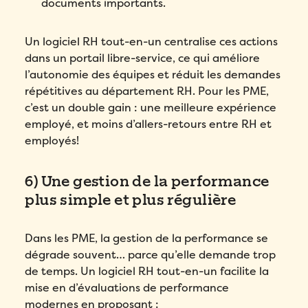
documents importants.
votre démo personnalisée!
Email
*
Un logiciel RH tout-en-un centralise ces actions
dans un portail libre-service, ce qui améliore
l’autonomie des équipes et réduit les demandes
Remplissez ce formulaire pour réserver
Prénom
*
répétitives au département RH.
Pour les PME,
votre place!
Remplissez le formulaire ci-dessous
c’est un double gain : une meilleure expérience
pour obtenir votre audit personnalisé!
Email
*
employé, et moins d’allers-retours entre RH et
Nom
*
employés!
Email
*
Prénom
*
Téléphone
*
6) Une gestion de la performance
Prénom
*
plus simple et plus régulière
Nom
*
Compagnie
*
Nom
*
Dans les PME, la gestion de la performance se
Téléphone
*
dégrade souvent… parce qu’elle demande trop
Pays
*
de temps.
Un logiciel RH tout-en-un facilite la
Téléphone
*
mise en d’évaluations de performance
Quel produit Folks vous intéresse le plus?
*
Nombre d'employés
*
modernes en proposant :