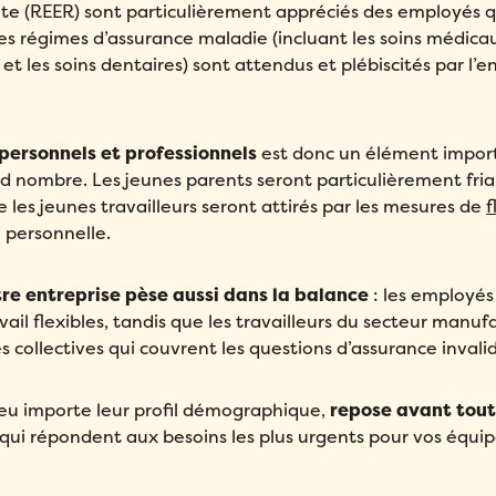
ite (REER) sont particulièrement appréciés des employés q
Compagnie
*
les régimes d’assurance maladie (incluant les soins médic
Compagnie
*
Message
*
t les soins dentaires) sont attendus et plébiscités par l’
Pays
*
Pays
*
 personnels et professionnels
est donc un élément impor
Nombre d'employés
*
Nombre d'employés
*
nd nombre. Les jeunes parents seront particulièrement fri
les jeunes travailleurs seront attirés par les mesures de
f
Veuillez saisir un nombre supérieur ou égal à
0
.
e personnelle.
Veuillez saisir un nombre supérieur ou égal à
0
.
Comment avez-vous entendu parler de Folks?
*
Comment avez-vous entendu parler de Folks?
*
Comment avez-vous entendu parler de Folks?
*
tre entreprise pèse aussi dans la balance
: les employés
il flexibles, tandis que les travailleurs du secteur manufa
J’accepte la
Politique de confidentialité
de Folks.
 collectives qui couvrent les questions d’assurance invalid
J’accepte la
Politique de confidentialité
de Folks.
J’accepte la
Politique de confidentialité
de Folks.
peu importe leur profil démographique,
repose avant tout 
s qui répondent aux besoins les plus urgents pour vos équip