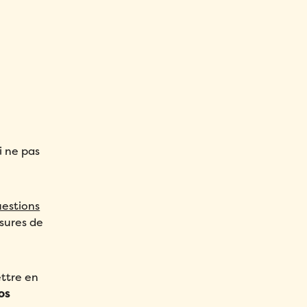
i ne pas
estions
esures de
ettre en
os