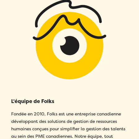
confidentialité
de Folks.
J’accepte la
Politique de
confidentialité
de Folks.
Comment avez-vous entendu parler de Folks?
*
J’accepte la
Politique de
confidentialité
de Folks.
L'équipe de Folks
Fondée en 2010, Folks est une entreprise canadienne
développant des solutions de gestion de ressources
humaines conçues pour simplifier la gestion des talents
au sein des PME canadiennes. Notre équipe, tout