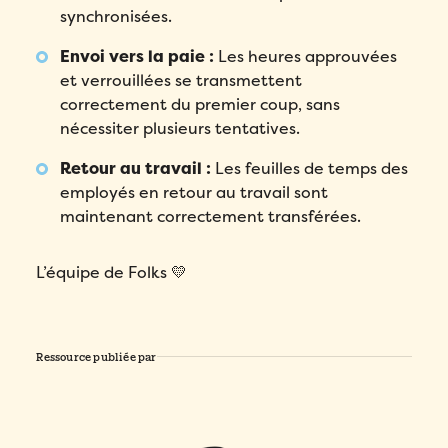
Nom
*
synchronisées.
Téléphone
*
Pays
*
Envoi vers la paie :
Les heures approuvées
Téléphone
*
et verrouillées se transmettent
Quel produit Folks vous intéresse le plus?
*
correctement du premier coup, sans
Nombre d'employés
*
nécessiter plusieurs tentatives.
Compagnie
*
Veuillez saisir un nombre supérieur ou
Compagnie
*
Retour au travail :
Les feuilles de temps des
égal à
0
.
employés en retour au travail sont
Pays
*
Dans quelle langue voulez-vous la démonstration?
maintenant correctement transférées.
*
Pays
*
Nombre d'employés
*
L’équipe de Folks 💛
Message
*
Nombre d'employés
*
Veuillez saisir un nombre supérieur ou
égal à
0
.
Veuillez saisir un nombre supérieur ou
égal à
0
.
Ressource publiée par
Comment avez-vous entendu parler de Folks?
*
Comment avez-vous entendu parler de Folks?
*
J’accepte la
Politique de