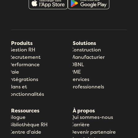
Produits
Solutions
Gestion RH
Construction
Recrutement
Manufacturier
Performance
OBNL
Paie
PME
Intégrations
Services
Plans et
professionnels
fonctionnalités
Ressources
À propos
Blogue
Qui sommes-nous
Bibliothèque RH
Carrière
Centre d'aide
Devenir partenaire