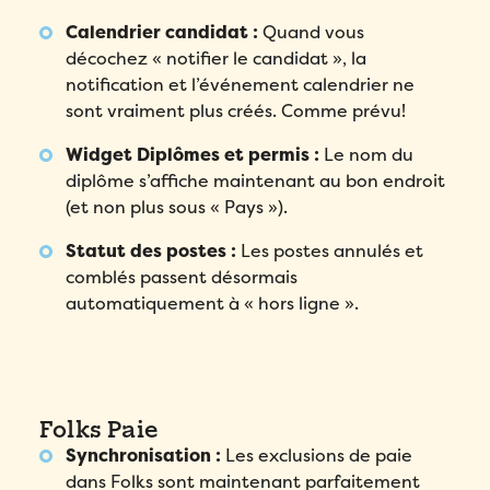
Calendrier candidat :
Quand vous
décochez « notifier le candidat », la
notification et l’événement calendrier ne
sont vraiment plus créés. Comme prévu!
Remplissez ce formulaire pour réserver
votre démo personnalisée!
Widget Diplômes et permis :
Le nom du
diplôme s’affiche maintenant au bon endroit
Email
*
(et non plus sous « Pays »).
Statut des postes :
Les postes annulés et
Remplissez ce formulaire pour réserver
Prénom
*
comblés passent désormais
votre place!
Remplissez le formulaire ci-dessous
automatiquement à « hors ligne ».
pour obtenir votre audit personnalisé!
Email
*
Nom
*
Email
*
Prénom
*
Téléphone
*
Folks Paie
Prénom
*
Synchronisation :
Les exclusions de paie
Nom
*
Compagnie
*
dans Folks sont maintenant parfaitement