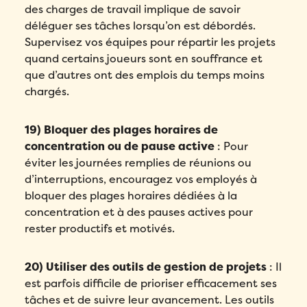
Compagnie
*
des charges de travail implique de savoir
déléguer ses tâches lorsqu’on est débordés.
Veuillez saisir un nombre supérieur ou
Compagnie
*
égal à
0
.
Supervisez vos équipes pour répartir les projets
Pays
*
quand certains joueurs sont en souffrance et
Dans quelle langue voulez-vous la démonstration?
*
Pays
*
que d’autres ont des emplois du temps moins
chargés.
Nombre d'employés
*
Message
*
Nombre d'employés
*
Veuillez saisir un nombre supérieur ou
19) Bloquer des plages horaires de
égal à
0
.
concentration ou de pause active
: Pour
Veuillez saisir un nombre supérieur ou
éviter les journées remplies de réunions ou
égal à
0
.
Comment avez-vous entendu parler de Folks?
*
d’interruptions, encouragez vos employés à
Comment avez-vous entendu parler de Folks?
*
bloquer des plages horaires dédiées à la
concentration et à des pauses actives pour
J’accepte la
Politique de
rester productifs et motivés.
confidentialité
de Folks.
J’accepte la
Politique de
confidentialité
de Folks.
Comment avez-vous entendu parler de Folks?
*
Envoyer
20) Utiliser des outils de gestion de projets
: Il
est parfois difficile de prioriser efficacement ses
Envoyer
tâches et de suivre leur avancement. Les outils
J’accepte la
Politique de