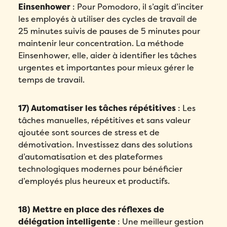
Einsenhower
: Pour Pomodoro, il s’agit d’inciter
votre démo personnalisée!
les employés à utiliser des cycles de travail de
Email
*
25 minutes suivis de pauses de 5 minutes pour
maintenir leur concentration. La méthode
Einsenhower, elle, aider à identifier les tâches
Remplissez ce formulaire pour réserver
Prénom
*
urgentes et importantes pour mieux gérer le
votre place!
Remplissez le formulaire ci-dessous
temps de travail.
pour obtenir votre audit personnalisé!
Email
*
Nom
*
Email
*
17) Automatiser les tâches répétitives
: Les
tâches manuelles, répétitives et sans valeur
Prénom
*
Téléphone
*
ajoutée sont sources de stress et de
Prénom
*
démotivation. Investissez dans des solutions
Nom
*
d’automatisation et des plateformes
Compagnie
*
technologiques modernes pour bénéficier
Nom
*
d’employés plus heureux et productifs.
Téléphone
*
Pays
*
Téléphone
*
18) Mettre en place des réflexes de
Quel produit Folks vous intéresse le plus?
*
délégation intelligente
: Une meilleur gestion
Nombre d'employés
*