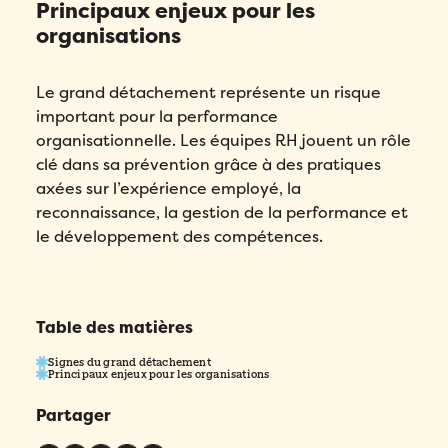
Principaux enjeux pour les
Remplissez ce formulaire pour réserver
organisations
Prénom
*
votre place!
Remplissez le formulaire ci-dessous
pour obtenir votre audit personnalisé!
Email
*
Le grand détachement représente un risque
Nom
*
important pour la performance
Email
*
organisationnelle. Les équipes RH jouent un rôle
Prénom
*
Téléphone
*
clé dans sa prévention grâce à des pratiques
Prénom
*
axées sur l’expérience employé, la
reconnaissance, la gestion de la performance et
Nom
*
Compagnie
*
le développement des compétences.
Nom
*
Téléphone
*
Pays
*
Téléphone
*
Table des matières
Quel produit Folks vous intéresse le plus?
*
Nombre d'employés
*
Signes du grand détachement
Compagnie
*
Principaux enjeux pour les organisations
Veuillez saisir un nombre supérieur ou
Compagnie
*
Partager
égal à
0
.
Pays
*
Dans quelle langue voulez-vous la démonstration?