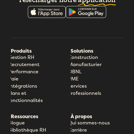
Produits
Solutions
Gestion RH
Construction
Recrutement
Manufacturier
Performance
OBNL
Paie
PME
Intégrations
Services
Plans et
professionnels
fonctionnalités
Ressources
À propos
Blogue
Qui sommes-nous
Bibliothèque RH
Carrière