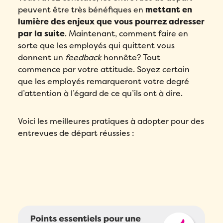
peuvent être très bénéfiques en
mettant en
votre démo personnalisée!
lumière des enjeux que vous pourrez adresser
Email
*
par la suite
. Maintenant, comment faire en
sorte que les employés qui quittent vous
donnent un
feedback
honnête? Tout
Remplissez ce formulaire pour réserver
Prénom
*
votre place!
commence par votre attitude. Soyez certain
Remplissez le formulaire ci-dessous
que les employés remarqueront votre degré
pour obtenir votre audit personnalisé!
Email
*
Nom
*
d’attention à l’égard de ce qu’ils ont à dire.
Email
*
Prénom
*
Voici les meilleures pratiques à adopter pour des
Téléphone
*
entrevues de départ réussies :
Prénom
*
Nom
*
Compagnie
*
Nom
*
Téléphone
*
Pays
*
Téléphone
*
Quel produit Folks vous intéresse le plus?
*
Nombre d'employés
*