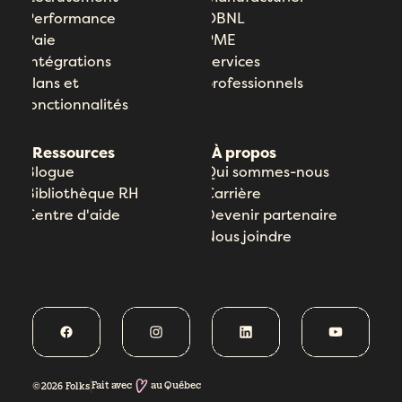
Performance
OBNL
Paie
PME
Intégrations
Services
Plans et
professionnels
fonctionnalités
Ressources
À propos
Blogue
Qui sommes-nous
Bibliothèque RH
Carrière
Centre d'aide
Devenir partenaire
Nous joindre
Fait avec
au Québec
©2026 Folks