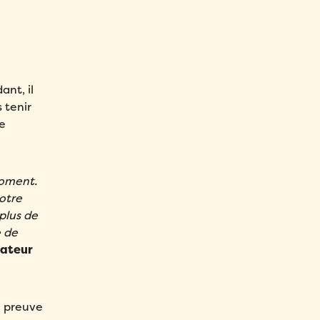
nt, il
 tenir
re
moment.
votre
plus de
e de
dateur
e preuve