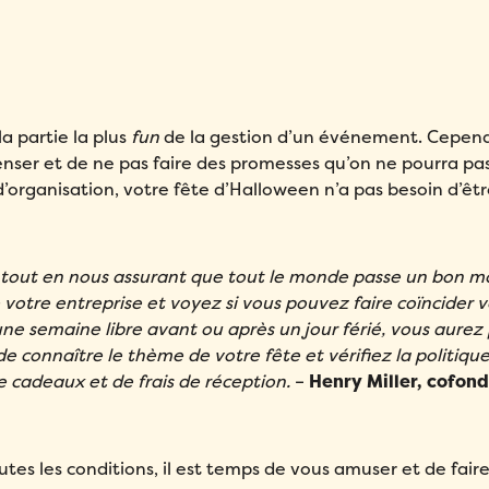
Remplissez ce formulaire pour réserver votre démo personnalisée!
la partie la plus
fun
de la gestion d’un événement. Cependa
Remplissez ce formulaire pour réserver votre place!
Email
*
enser et de ne pas faire des promesses qu’on ne pourra pas
Remplissez le formulaire ci-dessous pour obtenir votre audit
Email
*
personnalisé!
organisation, votre fête d’Halloween n’a pas besoin d’êt
Prénom
*
Nom
*
Email
*
Prénom
*
$ tout en nous assurant que tout le monde passe un bon 
Téléphone
*
Compagnie
*
Prénom
*
 votre entreprise et voyez si vous pouvez faire coïncider 
Nom
*
ne semaine libre avant ou après un jour férié, vous aurez 
Pays
*
Nombre d'employés
*
de connaître le thème de votre fête et vérifiez la politiqu
Nom
*
e cadeaux et de frais de réception.
–
Henry Miller, cofon
Téléphone
*
Veuillez saisir un nombre supérieur
ou égal à
0
.
Téléphone
*
Quel produit Folks vous intéresse le plus?
*
Dans quelle langue voulez-vous la démonstration?
*
tes les conditions, il est temps de vous amuser et de fair