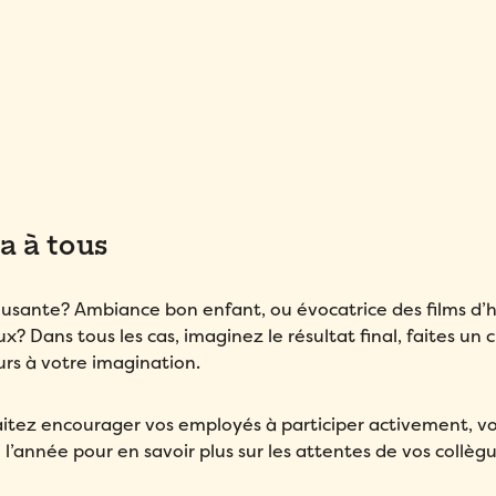
Compagnie
*
Compagnie
*
Message
*
Pays
*
Pays
*
Nombre d'employés
*
Nombre d'employés
*
Veuillez saisir un nombre supérieur ou égal à
0
.
Veuillez saisir un nombre supérieur ou égal à
0
.
a à tous
Comment avez-vous entendu parler de Folks?
*
Comment avez-vous entendu parler de Folks?
*
Comment avez-vous entendu parler de Folks?
*
usante? Ambiance bon enfant, ou évocatrice des films d’
J’accepte la
Politique de confidentialité
de Folks.
Dans tous les cas, imaginez le résultat final, faites un c
J’accepte la
Politique de confidentialité
de Folks.
J’accepte la
Politique de confidentialité
de Folks.
urs à votre imagination.
aitez encourager vos employés à participer activement, v
’année pour en savoir plus sur les attentes de vos collèg