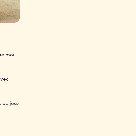
me moi
avec
s de jeux