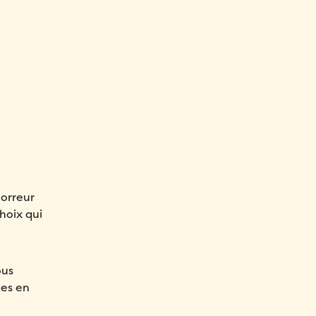
horreur
hoix qui
ous
ues en