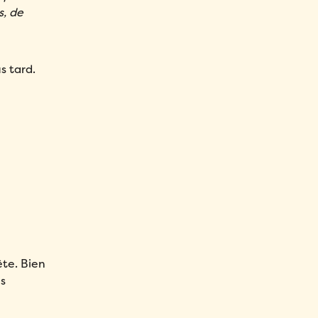
s, de
s tard.
ête. Bien
es