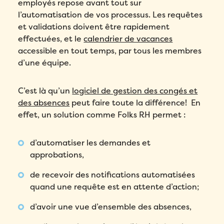
employés repose avant tout sur
l’automatisation de vos processus. Les requêtes
et validations doivent être rapidement
Remplissez ce formulaire pour réserver
Prénom
*
effectuées, et le
calendrier de vacances
votre place!
Remplissez le formulaire ci-dessous
accessible en tout temps, par tous les membres
pour obtenir votre audit personnalisé!
Email
*
d’une équipe.
Nom
*
Email
*
C’est là qu’un
logiciel de gestion des congés et
Prénom
*
Téléphone
*
des absences
peut faire toute la différence! En
Prénom
*
effet, un solution comme Folks RH permet :
Nom
*
Compagnie
*
Nom
*
d’automatiser les demandes et
Téléphone
*
approbations,
Pays
*
Téléphone
*
de recevoir des notifications automatisées
Quel produit Folks vous intéresse le plus?
*
quand une requête est en attente d’action;
Nombre d'employés
*
Compagnie
*
d’avoir une vue d’ensemble des absences,
Veuillez saisir un nombre supérieur ou
Compagnie
*