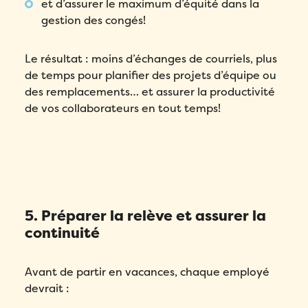
égal à
0
.
et d’assurer le maximum d’équité dans la
Pays
*
gestion des congés!
Dans quelle langue voulez-vous la démonstration?
*
Pays
*
Nombre d'employés
*
Le résultat : moins d’échanges de courriels, plus
Message
*
de temps pour planifier des projets d’équipe ou
Nombre d'employés
*
Veuillez saisir un nombre supérieur ou
des remplacements… et assurer la productivité
égal à
0
.
de vos collaborateurs en tout temps!
Veuillez saisir un nombre supérieur ou
égal à
0
.
Comment avez-vous entendu parler de Folks?
*
Comment avez-vous entendu parler de Folks?
*
J’accepte la
Politique de
confidentialité
de Folks.
J’accepte la
Politique de
confidentialité
de Folks.
5. Préparer la relève et assurer la
Comment avez-vous entendu parler de Folks?
*
Envoyer
continuité
Envoyer
J’accepte la
Politique de
Avant de partir en vacances, chaque employé
confidentialité
de Folks.
devrait :