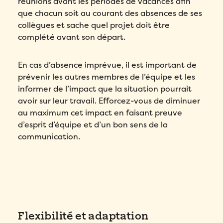
réunions avant les périodes de vacances afin
Compagnie
*
que chacun soit au courant des absences de ses
Veuillez saisir un nombre supérieur ou
Compagnie
*
collègues et sache quel projet doit être
égal à
0
.
complété avant son départ.
Pays
*
Dans quelle langue voulez-vous la démonstration?
*
Pays
*
En cas d’absence imprévue, il est important de
Nombre d'employés
*
prévenir les autres membres de l’équipe et les
Message
*
Nombre d'employés
*
informer de l’impact que la situation pourrait
Veuillez saisir un nombre supérieur ou
avoir sur leur travail. Efforcez-vous de diminuer
égal à
0
.
Veuillez saisir un nombre supérieur ou
au maximum cet impact en faisant preuve
égal à
0
.
Comment avez-vous entendu parler de Folks?
*
d’esprit d’équipe et d’un bon sens de la
Comment avez-vous entendu parler de Folks?
*
communication.
J’accepte la
Politique de
confidentialité
de Folks.
J’accepte la
Politique de
confidentialité
de Folks.
Comment avez-vous entendu parler de Folks?
*
Envoyer
Envoyer
Flexibilité et adaptation
J’accepte la
Politique de