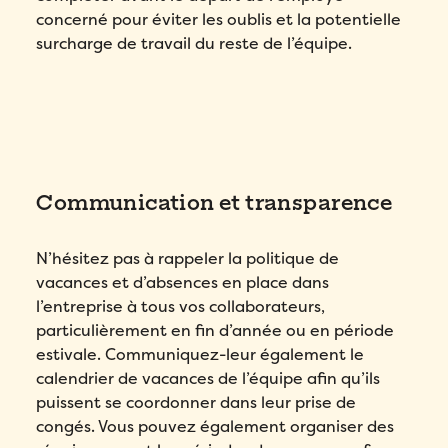
concerné pour éviter les oublis et la potentielle
votre démo personnalisée!
surcharge de travail du reste de l’équipe.
Email
*
Remplissez ce formulaire pour réserver
Prénom
*
votre place!
Remplissez le formulaire ci-dessous
pour obtenir votre audit personnalisé!
Email
*
Nom
*
Communication et transparence
Email
*
Prénom
*
Téléphone
*
N’hésitez pas à rappeler la politique de
Prénom
*
vacances et d’absences en place dans
Nom
*
l’entreprise à tous vos collaborateurs,
Compagnie
*
particulièrement en fin d’année ou en période
Nom
*
estivale. Communiquez-leur également le
Téléphone
*
Pays
*
calendrier de vacances de l’équipe afin qu’ils
Téléphone
*
puissent se coordonner dans leur prise de
congés. Vous pouvez également organiser des
Quel produit Folks vous intéresse le plus?
*
Nombre d'employés
*