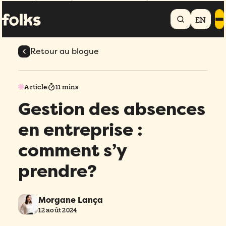
Accueil
Blogue
Gestion des absences en entreprise : comment s’y
prendre?
EN
Retour au blogue
Article
11 mins
Gestion des absences
en entreprise :
comment s’y
prendre?
Morgane Lança
12 août 2024