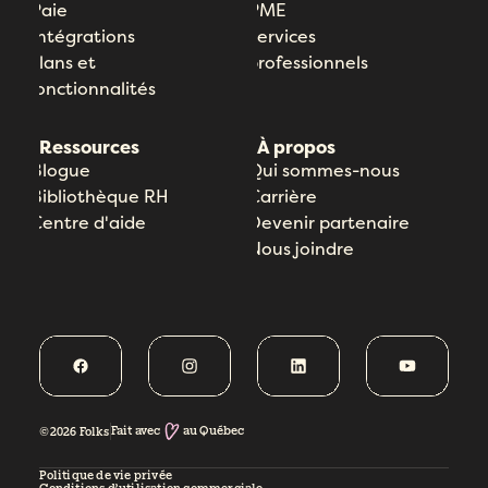
Paie
PME
Intégrations
Services
Plans et
professionnels
fonctionnalités
Ressources
À propos
Blogue
Qui sommes-nous
Bibliothèque RH
Carrière
Centre d'aide
Devenir partenaire
Nous joindre
Fait avec
au Québec
©2026 Folks
Politique de vie privée
Conditions d’utilisation commerciale